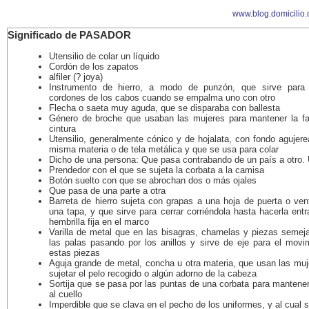
www.blog.domicilio
Significado de PASADOR
Utensilio de colar un líquido
Cordón de los zapatos
alfiler (? joya)
Instrumento de hierro, a modo de punzón, que sirve para 
cordones de los cabos cuando se empalma uno con otro
Flecha o saeta muy aguda, que se disparaba con ballesta
Género de broche que usaban las mujeres para mantener la fa
cintura
Utensilio, generalmente cónico y de hojalata, con fondo agujere
misma materia o de tela metálica y que se usa para colar
Dicho de una persona: Que pasa contrabando de un país a otro. U.
Prendedor con el que se sujeta la corbata a la camisa
Botón suelto con que se abrochan dos o más ojales
Que pasa de una parte a otra
Barreta de hierro sujeta con grapas a una hoja de puerta o ven
una tapa, y que sirve para cerrar corriéndola hasta hacerla entr
hembrilla fija en el marco
Varilla de metal que en las bisagras, charnelas y piezas semej
las palas pasando por los anillos y sirve de eje para el movi
estas piezas
Aguja grande de metal, concha u otra materia, que usan las muj
sujetar el pelo recogido o algún adorno de la cabeza
Sortija que se pasa por las puntas de una corbata para mantener
al cuello
Imperdible que se clava en el pecho de los uniformes, y al cual 