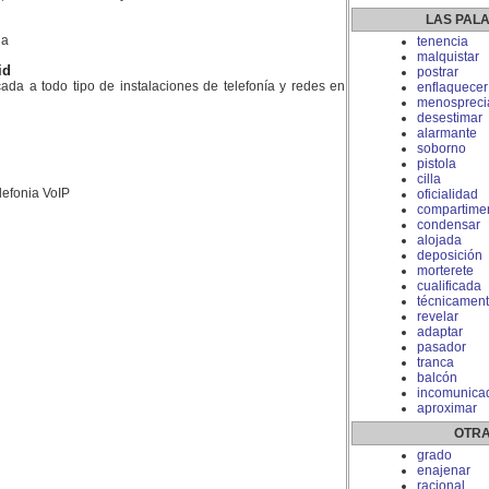
LAS PAL
la
tenencia
malquistar
id
postrar
da a todo tipo de instalaciones de telefonía y redes en
enflaquecer
menospreci
desestimar
alarmante
soborno
pistola
cilla
lefonia VoIP
oficialidad
compartime
condensar
alojada
deposición
morterete
cualificada
técnicamen
revelar
adaptar
pasador
tranca
balcón
incomunica
aproximar
OTRA
grado
enajenar
racional