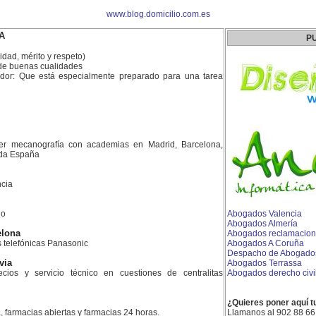
www.blog.domicilio.com.es
DA
P
ridad, mérito y respeto)
de buenas cualidades
ador: Que está especialmente preparado para una tarea
er mecanografía con academias en Madrid, Barcelona,
toda España
cia
do
Abogados Valencia
Abogados Almería
elona
Abogados reclamacione
as telefónicas Panasonic
Abogados A Coruña
Despacho de Abogados
via
Abogados Terrassa
ios y servicio técnico en cuestiones de centralitas
Abogados derecho civi
¿Quieres poner aquí t
, farmacias abiertas y farmacias 24 horas.
Llamanos al 902 88 66