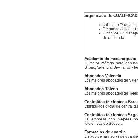
Significado de CUALIFICA
calificado (? de auto
De buena calidad o 
Dicho de un trabaj
determinada
Academia de mecanografía
El mejor método para aprend
Bilbao, Valencia, Sevilla, … y 
Abogados Valencia
Los mejores abogados de Valen
Abogados Toledo
Los mejores abogados de Tole
Centralitas telefonicas Barc
Distribuidos oficial de centralit
Centralitas telefonicas Sego
La empresa con mejores prec
telefónicas de Segovia
Farmacias de guardia
Listado de farmacias de guardia