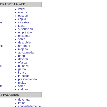
ABRAS DE LA WEB
vallar
macizar
obstruir
espita
ar
cicatrizar
lacrar
suscripción
empréstito
ensalmar
sable
desdoblar
nto
arrugado
mojada
aproximada
brindar
devorar
ofuscar
te
pujanza
garbo
trunco
truncado
prescindiendo
mulas
do
salen
ineficaz
S PALABRAS
devengar
irritar
concertadamente